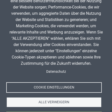
App melden
eine bessere Benutzerfreundlichkeit bei der Nutzung
der Website sorgen; Performance-Cookies, die wir
verwenden, um aggregierte Daten über die Nutzung
Infos zum Urheberrecht
der Website und Statistiken zu generieren; und
Marketing-Cookies, die verwendet werden, um
relevante Inhalte und Werbung anzuzeigen. Wenn Sie
"ALLE AKZEPTIEREN" wählen, erklären Sie sich mit
ANZEIGE
der Verwendung aller Cookies einverstanden. Sie
können jederzeit unter "Einstellungen" einzelne
Cookie-Typen akzeptieren und ablehnen sowie Ihre
Titel, Jahr:
Buchstaben
Zustimmung für die Zukunft widerrufen.
Spenden
Autor:
Suzy Hazelwood
Fußzeile
Datenschutz
Impressum
Lizenz:
Public Domain Dedication CC0 1.0 Universell
Datenschutz
(CC0 1.0)
Nutzungsbedingungen
Quelle:
https://www.pexels.com/de-
COOKIE EINSTELLUNGEN
de/foto/buchstabenwurfel-1822568/
Kontakt
ALLE VERWEIGERN