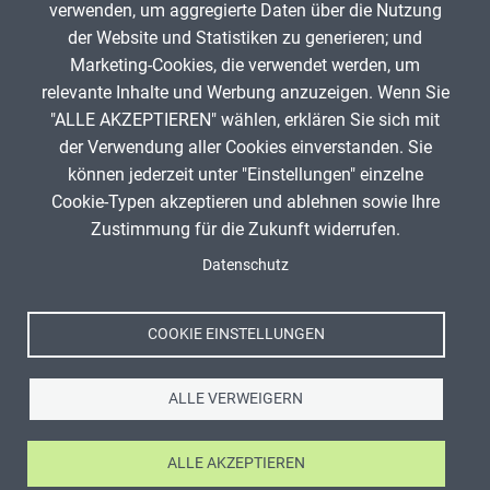
verwenden, um aggregierte Daten über die Nutzung
Infos zum Urheberrecht
der Website und Statistiken zu generieren; und
Marketing-Cookies, die verwendet werden, um
relevante Inhalte und Werbung anzuzeigen. Wenn Sie
"ALLE AKZEPTIEREN" wählen, erklären Sie sich mit
ANZEIGE
der Verwendung aller Cookies einverstanden. Sie
können jederzeit unter "Einstellungen" einzelne
Cookie-Typen akzeptieren und ablehnen sowie Ihre
Titel, Jahr:
Mirko Munz
Zustimmung für die Zukunft widerrufen.
Spenden
Autor:
Mirko Munz
Fußzeile
Datenschutz
Impressum
Lizenz:
Attribution-ShareAlike 4.0 International (CC
Datenschutz
BY-SA 4.0)
Nutzungsbedingungen
Quelle:
COOKIE EINSTELLUNGEN
https://apps.zum.de/apps/26423/audios/sample-
Kontakt
64d20816e6cb0.wav
ALLE VERWEIGERN
ALLE AKZEPTIEREN
Ⓒ Zentrale für Unterrichtsmedien im Internet e.V. 2026