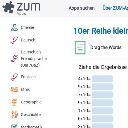
Direkt
Apps suchen
Über ZUM-A
Hauptnavigation
zum
Inhalt
Chemie
10er Reihe klei
Deutsch
Drag the Words
Deutsch als
Fremdsprache
(DaF/DaZ)
Englisch
Ethik
Geographie
Geschichte
Mathematik