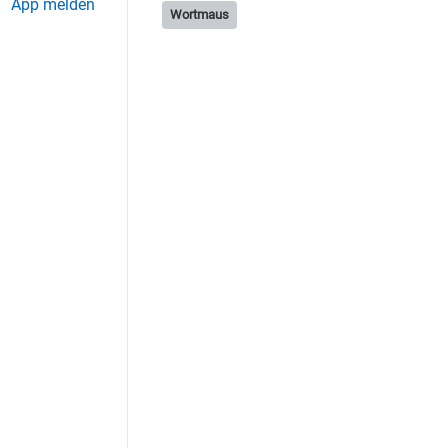
App melden
Wortmaus