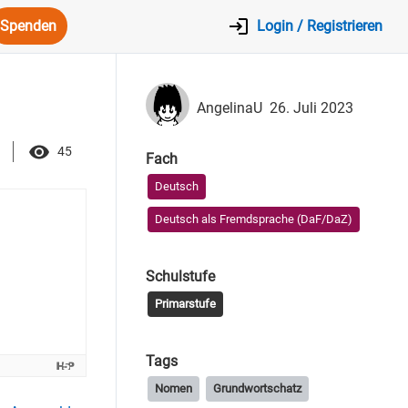
Spenden
Login / Registrieren
AngelinaU
26. Juli 2023
45
Fach
Deutsch
Deutsch als Fremdsprache (DaF/DaZ)
Schulstufe
Primarstufe
Tags
Nomen
Grundwortschatz