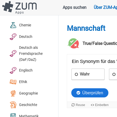
Direkt
Apps suchen
Über ZUM-A
Hauptnavigation
zum
Inhalt
Chemie
Mannschaft
Deutsch
True/False Questi
Deutsch als
Fremdsprache
(DaF/DaZ)
Englisch
Ethik
Geographie
Geschichte
Mathematik