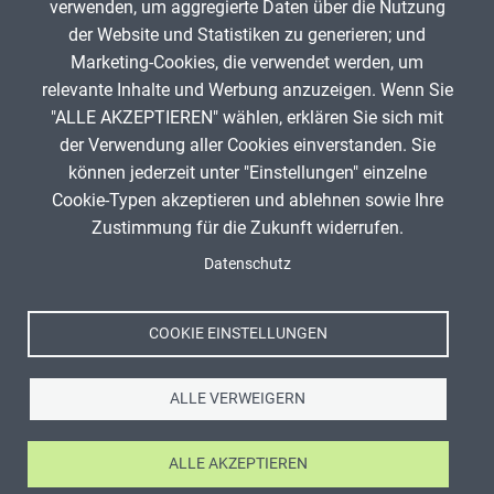
verwenden, um aggregierte Daten über die Nutzung
App melden
der Website und Statistiken zu generieren; und
Marketing-Cookies, die verwendet werden, um
relevante Inhalte und Werbung anzuzeigen. Wenn Sie
"ALLE AKZEPTIEREN" wählen, erklären Sie sich mit
ANZEIGE
der Verwendung aller Cookies einverstanden. Sie
können jederzeit unter "Einstellungen" einzelne
Cookie-Typen akzeptieren und ablehnen sowie Ihre
Zustimmung für die Zukunft widerrufen.
Spenden
Fußzeile
Datenschutz
Impressum
Datenschutz
Nutzungsbedingungen
COOKIE EINSTELLUNGEN
Kontakt
ALLE VERWEIGERN
ALLE AKZEPTIEREN
Ⓒ Zentrale für Unterrichtsmedien im Internet e.V. 2026