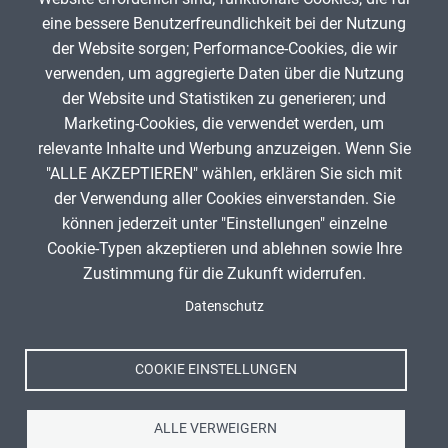
ChrMat
17. Juni 2023
eine bessere Benutzerfreundlichkeit bei der Nutzung
der Website sorgen; Performance-Cookies, die wir
verwenden, um aggregierte Daten über die Nutzung
App melden
der Website und Statistiken zu generieren; und
Marketing-Cookies, die verwendet werden, um
relevante Inhalte und Werbung anzuzeigen. Wenn Sie
"ALLE AKZEPTIEREN" wählen, erklären Sie sich mit
ANZEIGE
der Verwendung aller Cookies einverstanden. Sie
können jederzeit unter "Einstellungen" einzelne
Cookie-Typen akzeptieren und ablehnen sowie Ihre
Zustimmung für die Zukunft widerrufen.
Spenden
Fußzeile
Datenschutz
Impressum
Datenschutz
Nutzungsbedingungen
COOKIE EINSTELLUNGEN
Kontakt
ALLE VERWEIGERN