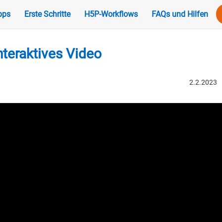
pps
Erste Schritte
H5P-Workflows
FAQs und Hilfen
nteraktives Video
2.2.2023