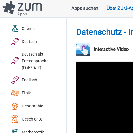
Direkt
Apps suchen
Über ZUM-A
Hauptnavigation
zum
Inhalt
Chemie
Datenschutz - i
Deutsch
Interactive Video
Deutsch als
Fremdsprache
(DaF/DaZ)
Englisch
Ethik
Geographie
Geschichte
Mathematik