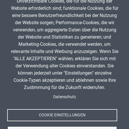
Unverzichtbare Cookies, die für die Nutzung der
Website erforderlich sind; funktionale Cookies, die für
App melden
eine bessere Benutzerfreundlichkeit bei der Nutzung
der Website sorgen; Performance-Cookies, die wir
verwenden, um aggregierte Daten über die Nutzung
Infos zum Urheberrecht
der Website und Statistiken zu generieren; und
Marketing-Cookies, die verwendet werden, um
relevante Inhalte und Werbung anzuzeigen. Wenn Sie
"ALLE AKZEPTIEREN" wählen, erklären Sie sich mit
ANZEIGE
der Verwendung aller Cookies einverstanden. Sie
können jederzeit unter "Einstellungen" einzelne
Titel, Jahr:
Ausschnitt Tabellenkalkulation
Cookie-Typen akzeptieren und ablehnen sowie Ihre
Autor:
BildungInteraktiv (Author)
Zustimmung für die Zukunft widerrufen.
Lizenz:
Attribution-ShareAlike 4.0 International (CC
Spenden
Fußzeile
BY-SA 4.0)
Datenschutz
Impressum
Quelle:
https://www.bildunginteraktiv.com
Datenschutz
Nutzungsbedingungen
COOKIE EINSTELLUNGEN
Kontakt