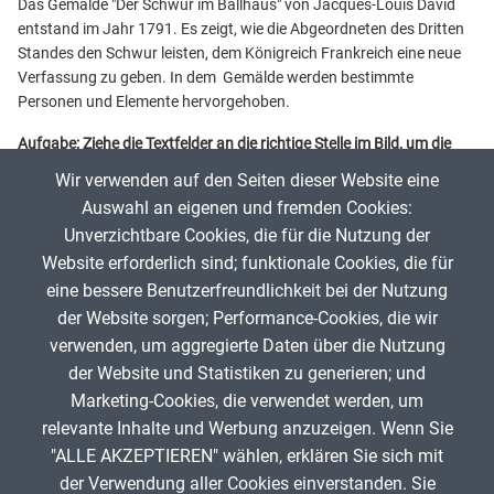
Das Gemälde "Der Schwur im Ballhaus" von Jacques-Louis David
entstand im Jahr 1791. Es zeigt, wie die Abgeordneten des Dritten
Standes den Schwur leisten, dem Königreich Frankreich eine neue
Verfassung zu geben. In dem Gemälde werden bestimmte
Personen und Elemente hervorgehoben.
Aufgabe: Ziehe die Textfelder an die richtige Stelle im Bild, um die
Personen und die Elemente zu entdecken. Du kannst das Bild dazu
Wir verwenden auf den Seiten dieser Website eine
als Volllbild auf dem Bildschirm anzeigen lassen.
Auswahl an eigenen und fremden Cookies:
Unverzichtbare Cookies, die für die Nutzung der
Website erforderlich sind; funktionale Cookies, die für
App melden
eine bessere Benutzerfreundlichkeit bei der Nutzung
der Website sorgen; Performance-Cookies, die wir
verwenden, um aggregierte Daten über die Nutzung
Infos zum Urheberrecht
der Website und Statistiken zu generieren; und
Marketing-Cookies, die verwendet werden, um
relevante Inhalte und Werbung anzuzeigen. Wenn Sie
"ALLE AKZEPTIEREN" wählen, erklären Sie sich mit
ANZEIGE
der Verwendung aller Cookies einverstanden. Sie