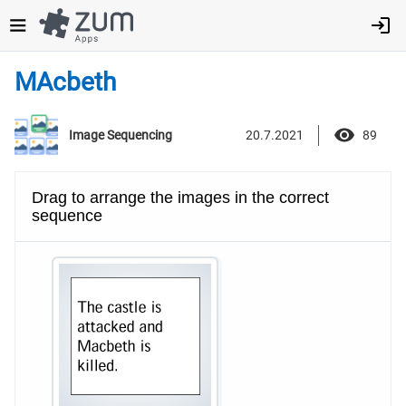
Direkt
zum
Inhalt
MAcbeth
20.7.2021
89
Image Sequencing