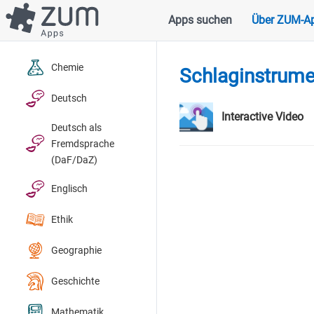
Direkt
Apps suchen
Über ZUM-A
Hauptnavigation
zum
Inhalt
Chemie
Schlaginstrume
Deutsch
Interactive Video
Deutsch als
Fremdsprache
(DaF/DaZ)
Englisch
Ethik
Geographie
Geschichte
Mathematik