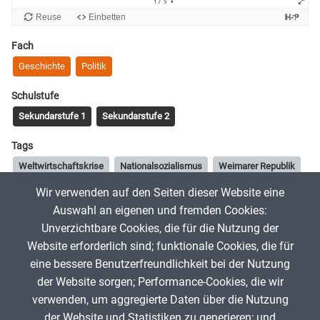
Fach
Geschichte
Politik
Schulstufe
Sekundarstufe 1
Sekundarstufe 2
Tags
Weltwirtschaftskrise
Nationalsozialismus
Weimarer Republik
Wir verwenden auf den Seiten dieser Website eine
Auswahl an eigenen und fremden Cookies:
erklaerung-und…
23. Februar 2021
Unverzichtbare Cookies, die für die Nutzung der
Website erforderlich sind; funktionale Cookies, die für
Diese App wurde erstellt für
erklaerung-und-mehr.org
.
eine bessere Benutzerfreundlichkeit bei der Nutzung
der Website sorgen; Performance-Cookies, die wir
verwenden, um aggregierte Daten über die Nutzung
App melden
der Website und Statistiken zu generieren; und