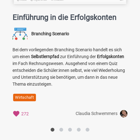
Einführung in die Erfolgskonten
Branching Scenario
Bei dem vorliegenden Branching Scenario handelt es sich
um einen
Selbstlernpfad
zur Einführung der
Erfolgskonten
im Fach Rechnungswesen. Ausgehend von einem Quiz
entscheiden die Schüler:innen selbst, wie viel Wiederholung
und Unterstützung sie benötigen, um dann in das neue
"
Thema einzusteigen.
d
s
Wirtschaft
S
e
Claudia Schwemmers
272