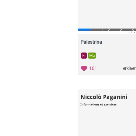
Palestrina
Fr
Mu
161
erklae