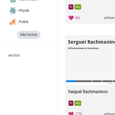
Fr
Mu
Physik
66
erklae
Politik
Alle Fächer
ANZEIGE
Sergueï Rachmaninov
Fr
Mu
176
erklae