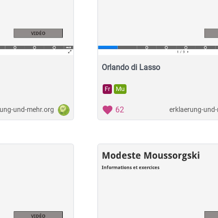
Orlando di Lasso
Fr
Mu
62
rung-und-mehr.org
erklaerung-und