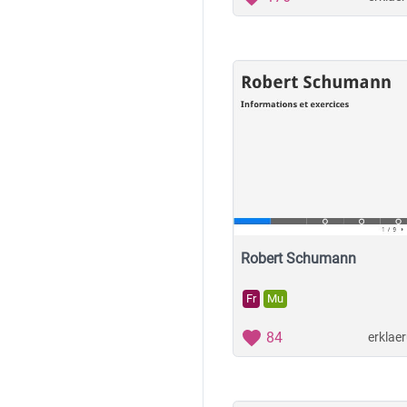
Robert Schumann
Fr
Mu
84
erklae