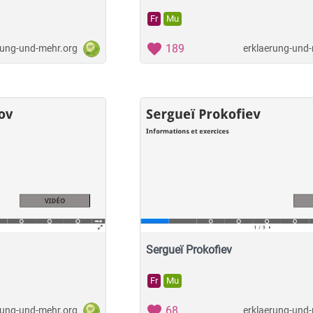
Fr
Mu
189
rung-und-mehr.org
erklaerung-und
Sergueï Prokofiev
Fr
Mu
68
rung-und-mehr.org
erklaerung-und