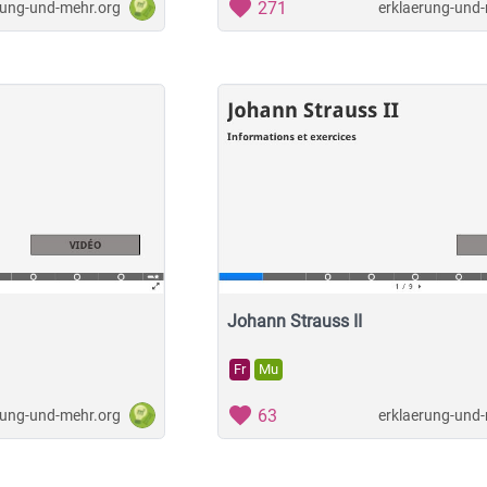
271
rung-und-mehr.org
erklaerung-und
Johann Strauss II
Fr
Mu
63
rung-und-mehr.org
erklaerung-und