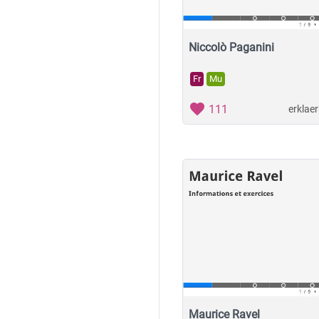
Niccolò Paganini
Fr
Mu
111
erklae
Maurice Ravel