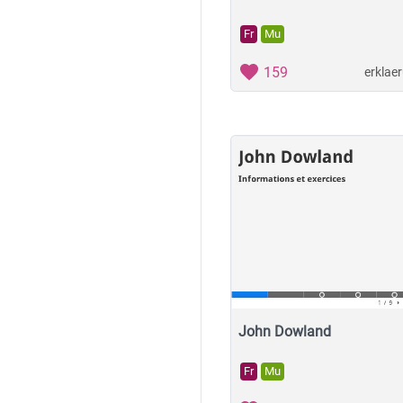
Fr
Mu
159
erklae
John Dowland
Fr
Mu