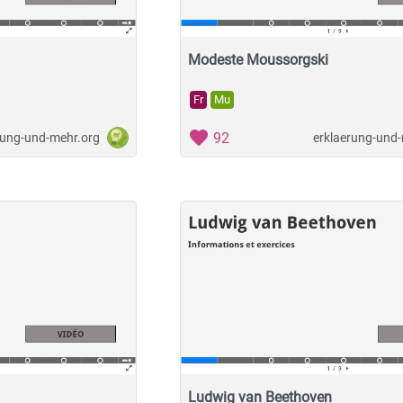
Modeste Moussorgski
Fr
Mu
92
rung-und-mehr.org
erklaerung-und
Ludwig van Beethoven