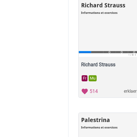
Richard Strauss
Fr
Mu
514
erklae