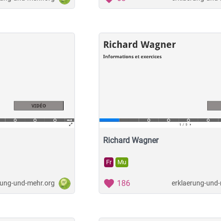
Richard Wagner
Fr
Mu
186
rung-und-mehr.org
erklaerung-und