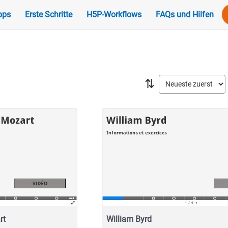
pps
Erste Schritte
H5P-Workflows
FAQs und Hilfen
⇅
rt
William Byrd