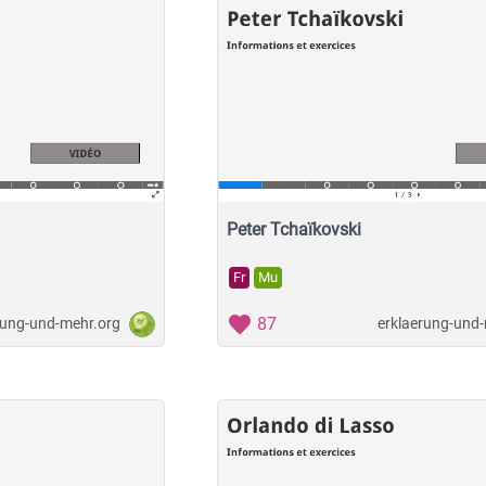
Peter Tchaïkovski
Fr
Mu
87
rung-und-mehr.org
erklaerung-und