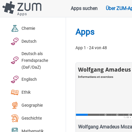
Direkt
Apps suchen
Über ZUM-A
Hauptnavigation
zum
Inhalt
Chemie
Apps
Deutsch
App 1 - 24 von 48
Deutsch als
Fremdsprache
(DaF/DaZ)
Englisch
Ethik
Geographie
Geschichte
Wolfgang Amadeus Moza
Mathematik