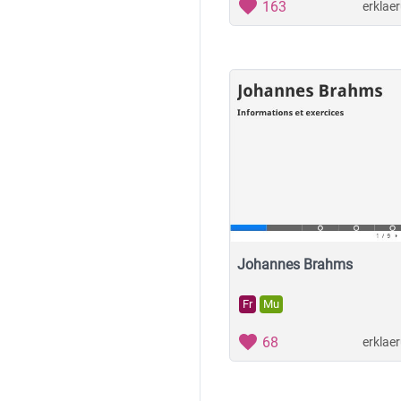
163
erklae
Johannes Brahms
Fr
Mu
68
erklae