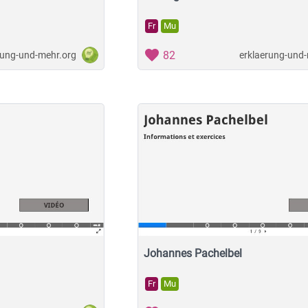
Fr
Mu
82
rung-und-mehr.org
erklaerung-und
Johannes Pachelbel
Fr
Mu