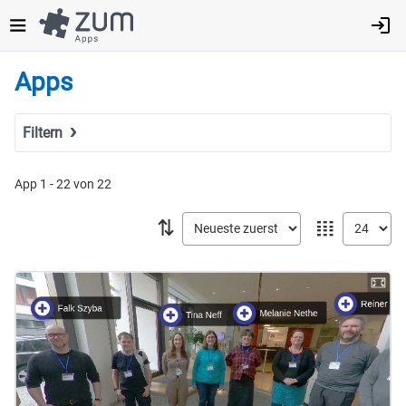
Direkt
zum
Inhalt
Apps
Filtern
Suchbegriff
App 1 - 22 von 22
⇅
𝍖
Tags
Fach
MINT
Sprachen
Geistes- & Sozialwissenschaften