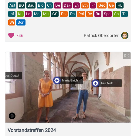
Ast
BO
Bau
Bio
Ch
De
DaF
En
Eth
Fr
Geo
Ge
HL
Inf
Ku
La
Ma
Mu
GS
Phi
Ph
Pol
Re
Ru
Spa
Sp
Te
Wi
Son
Patrick Oberdörfer
746
Vorstandstreffen 2024