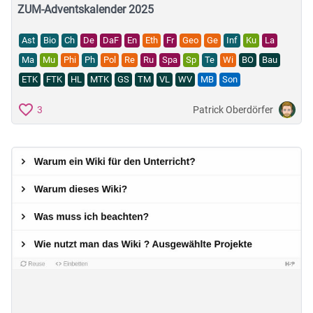
ZUM-Adventskalender 2025
Ast
Bio
Ch
De
DaF
En
Eth
Fr
Geo
Ge
Inf
Ku
La
Ma
Mu
Phi
Ph
Pol
Re
Ru
Spa
Sp
Te
Wi
BO
Bau
ETK
FTK
HL
MTK
GS
TM
VL
WV
MB
Son
Patrick Oberdörfer
3