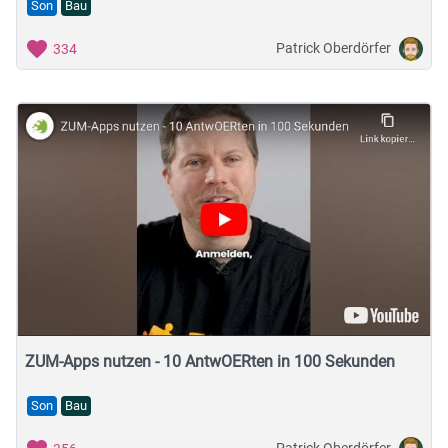
Son
Bau
Patrick Oberdörfer
334
ZUM-Apps nutzen - 10 AntwOERten in 100 Sekunden
Son
Bau