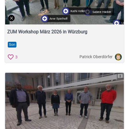
Musische Fächer & Sport
Berufliche Bildung
Sonstiges
ZUM Workshop März 2026 in Würzburg
Son
Schulstufe
Patrick Oberdörfer
3
Typ
Featured Apps