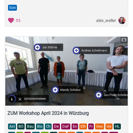
Son
alex_weller
55
ZUM Workshop April 2024 in Würzburg
Ast
BO
Bau
Bio
Ch
De
DaF
En
Eth
Fr
Geo
Ge
HL