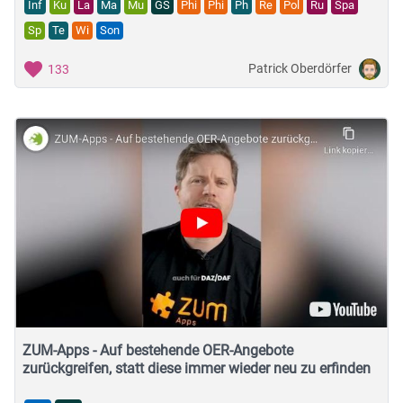
Inf
Ku
La
Ma
Mu
GS
Phi
Phi
Ph
Re
Pol
Ru
Spa
Sp
Te
Wi
Son
Patrick Oberdörfer
133
ZUM-Apps - Auf bestehende OER-Angebote
zurückgreifen, statt diese immer wieder neu zu erfinden