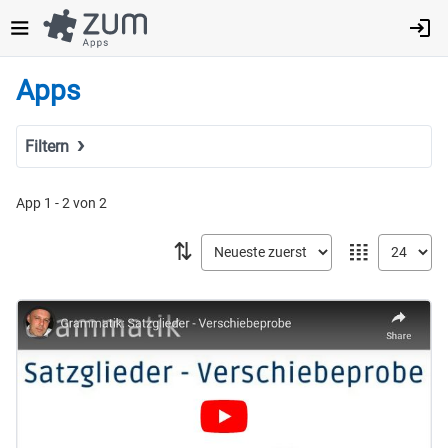
Direkt
zum
Inhalt
Apps
Filtern
Suchbegriff
App 1 - 2 von 2
⇅
𝍖
Tags
Fach
MINT
Sprachen
Geistes- & Sozialwissenschaften