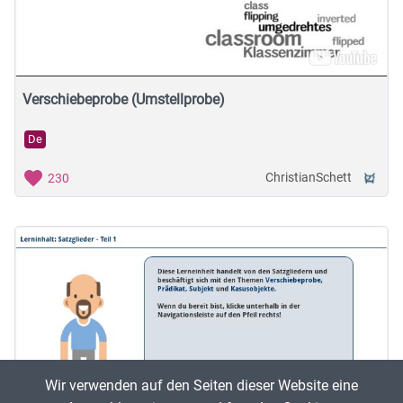
Musische Fächer & Sport
Berufliche Bildung
Sonstiges
Verschiebeprobe (Umstellprobe)
De
Schulstufe
ChristianSchett
230
Typ
Featured Apps
Wir verwenden auf den Seiten dieser Website eine