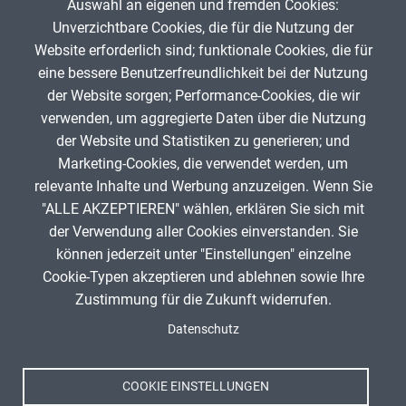
Auswahl an eigenen und fremden Cookies:
Unverzichtbare Cookies, die für die Nutzung der
Website erforderlich sind; funktionale Cookies, die für
Satzglieder - Teil 1
eine bessere Benutzerfreundlichkeit bei der Nutzung
der Website sorgen; Performance-Cookies, die wir
De
verwenden, um aggregierte Daten über die Nutzung
ChristianSchett
214
der Website und Statistiken zu generieren; und
Marketing-Cookies, die verwendet werden, um
relevante Inhalte und Werbung anzuzeigen. Wenn Sie
"ALLE AKZEPTIEREN" wählen, erklären Sie sich mit
ANZEIGE
der Verwendung aller Cookies einverstanden. Sie
können jederzeit unter "Einstellungen" einzelne
Cookie-Typen akzeptieren und ablehnen sowie Ihre
Zustimmung für die Zukunft widerrufen.
Spenden
Fußzeile
Datenschutz
Impressum
Datenschutz
Nutzungsbedingungen
COOKIE EINSTELLUNGEN
Kontakt