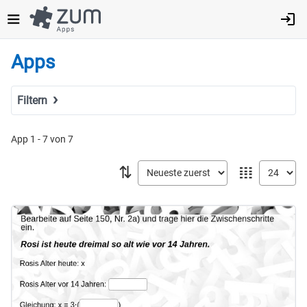
Direkt
zum
Inhalt
Apps
Filtern
Suchbegriff
App 1 - 7 von 7
⇅
𝍖
Tags
Fach
MINT
Sprachen
Geistes- & Sozialwissenschaften