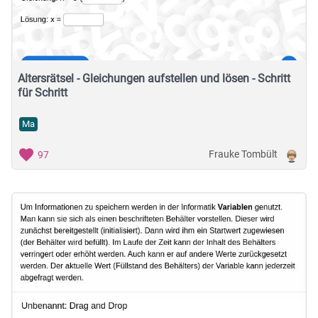
Musische Fächer & Sport
Berufliche Bildung
Sonstiges
Altersrätsel - Gleichungen aufstellen und lösen - Schritt
für Schritt
Schulstufe
Ma
Frauke Tombült
97
Typ
Featured Apps