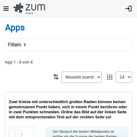
Direkt
zum
Inhalt
Apps
Filtern
Suchbegriff
App 1 - 4 von 4
⇅
𝍖
Tags
Fach
MINT
Sprachen
Geistes- & Sozialwissenschaften