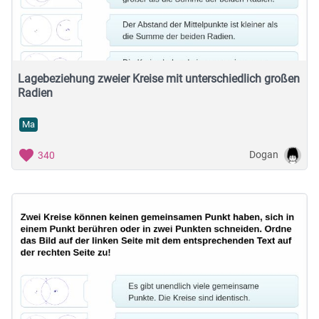
Musische Fächer & Sport
Berufliche Bildung
Sonstiges
Lagebeziehung zweier Kreise mit unterschiedlich großen
Radien
Schulstufe
Ma
Dogan
340
Typ
Featured Apps