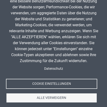
eine bessere Benutzerfreundlichkeit bei der Nutzung
der Website sorgen; Performance-Cookies, die wir
Ma
verwenden, um aggregierte Daten über die Nutzung
aHolzbach
224
der Website und Statistiken zu generieren; und
Marketing-Cookies, die verwendet werden, um
relevante Inhalte und Werbung anzuzeigen. Wenn Sie
"ALLE AKZEPTIEREN" wählen, erklären Sie sich mit
ANZEIGE
der Verwendung aller Cookies einverstanden. Sie
können jederzeit unter "Einstellungen" einzelne
Cookie-Typen akzeptieren und ablehnen sowie Ihre
Zustimmung für die Zukunft widerrufen.
Spenden
Fußzeile
Datenschutz
Impressum
Datenschutz
Nutzungsbedingungen
COOKIE EINSTELLUNGEN
Kontakt
ALLE VERWEIGERN