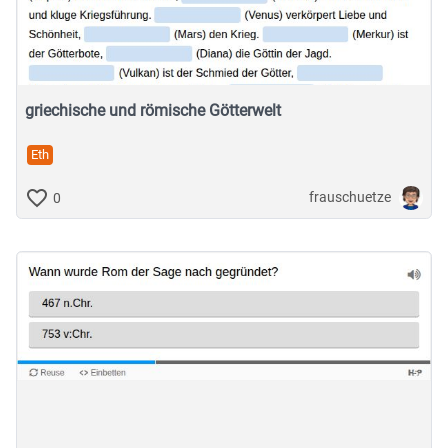
Musische Fächer & Sport
Berufliche Bildung
Sonstiges
griechische und römische Götterwelt
Eth
Schulstufe
frauschuetze
0
Typ
Featured Apps