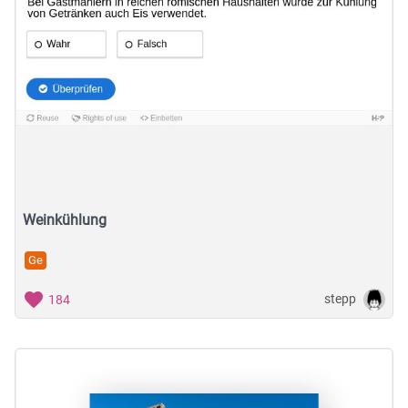
Weinkühlung
Ge
stepp
184