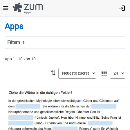
Direkt
zum
Inhalt
Apps
Filtern
Suchbegriff
App 1 - 10 von 10
⇅
𝍖
Tags
Fach
MINT
Sprachen
Geistes- & Sozialwissenschaften