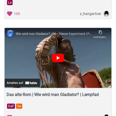
La
s_hangartner
109
Das alte Rom | Wie wird man Gladiator? | Lernpfad
DaF
Ge