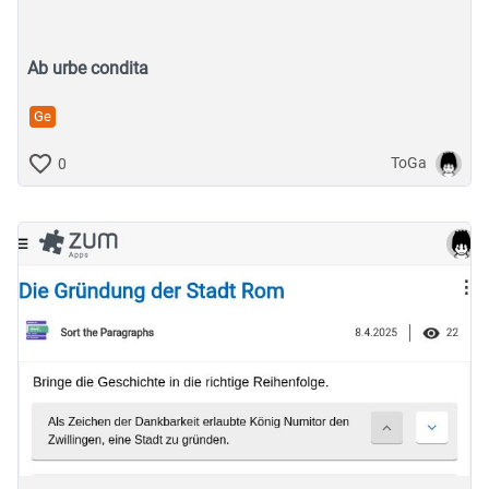
Ab urbe condita
Ge
ToGa
0