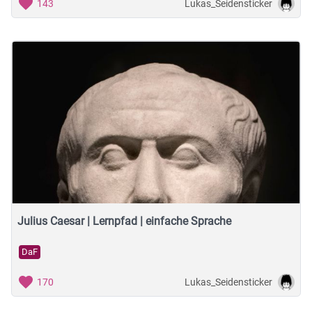
Lukas_Seidensticker
143
Julius Caesar | Lernpfad | einfache Sprache
DaF
Lukas_Seidensticker
170