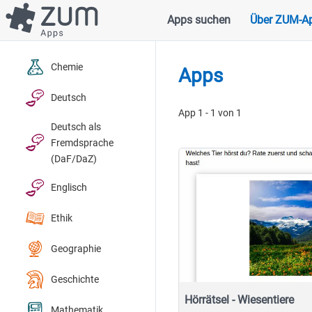
Direkt
Apps suchen
Über ZUM-A
Hauptnavigation
zum
Inhalt
Chemie
Apps
Deutsch
App 1 - 1 von 1
Deutsch als
Fremdsprache
(DaF/DaZ)
Englisch
Ethik
Geographie
Geschichte
Hörrätsel - Wiesentiere
Mathematik