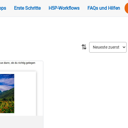
pps
Erste Schritte
H5P-Workflows
FAQs und Hilfen
⇅