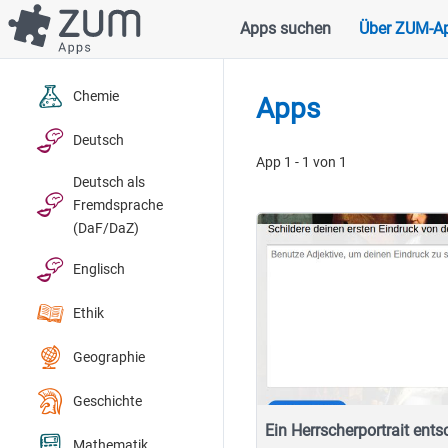
Direkt
Apps suchen
Über ZUM-A
Hauptnavigation
zum
Inhalt
Chemie
Apps
Deutsch
App 1 - 1 von 1
Deutsch als
Fremdsprache
(DaF/DaZ)
Englisch
Ethik
Geographie
Geschichte
Ein Herrscherportrait ents
Mathematik