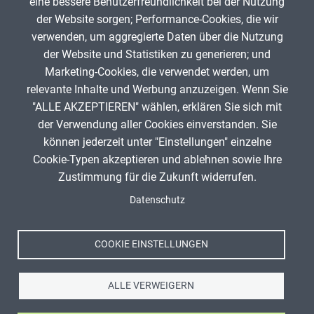
eine bessere Benutzerfreundlichkeit bei der Nutzung
der Website sorgen; Performance-Cookies, die wir
La
verwenden, um aggregierte Daten über die Nutzung
Frauke Tombült
93
der Website und Statistiken zu generieren; und
Marketing-Cookies, die verwendet werden, um
relevante Inhalte und Werbung anzuzeigen. Wenn Sie
"ALLE AKZEPTIEREN" wählen, erklären Sie sich mit
ANZEIGE
der Verwendung aller Cookies einverstanden. Sie
können jederzeit unter "Einstellungen" einzelne
Cookie-Typen akzeptieren und ablehnen sowie Ihre
Zustimmung für die Zukunft widerrufen.
Spenden
Fußzeile
Datenschutz
Impressum
Datenschutz
Nutzungsbedingungen
COOKIE EINSTELLUNGEN
Kontakt
ALLE VERWEIGERN