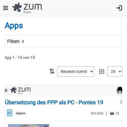
Direkt
zum
Inhalt
Apps
Filtern
Suchbegriff
App 1 - 15 von 15
⇅
𝍖
Tags
Fach
MINT
Sprachen
Geistes- & Sozialwissenschaften