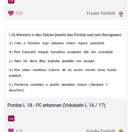
La
Frauke Tombült
157
Pontes L 18 - PC erkennen (Vokabeln L 16 / 17)
La
Frauke Tombült
115