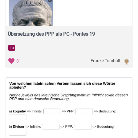
Musische Fächer & Sport
Berufliche Bildung
Sonstiges
Übersetzung des PPP als PC - Pontes 19
La
Schulstufe
Frauke Tombült
81
Typ
Featured Apps