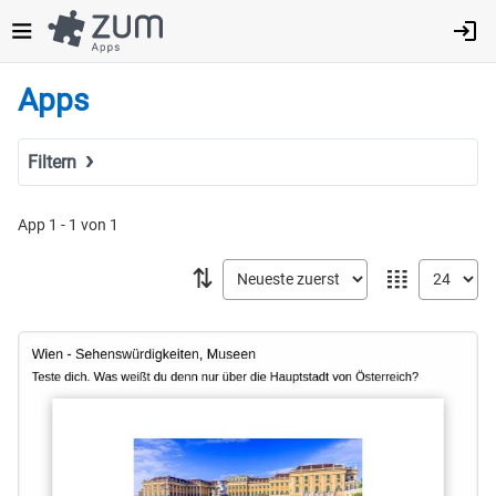
Direkt
zum
Inhalt
Apps
Filtern
Suchbegriff
App 1 - 1 von 1
⇅
𝍖
Tags
Fach
MINT
Sprachen
Geistes- & Sozialwissenschaften