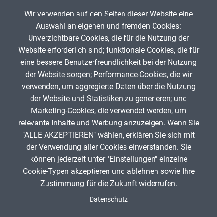
Musische Fächer & Sport
Wir verwenden auf den Seiten dieser Website eine
Auswahl an eigenen und fremden Cookies:
Berufliche Bildung
Unverzichtbare Cookies, die für die Nutzung der
Website erforderlich sind; funktionale Cookies, die für
Sonstiges
Wien - Sehenswürdigkeiten, Museen
eine bessere Benutzerfreundlichkeit bei der Nutzung
der Website sorgen; Performance-Cookies, die wir
DaF
Schulstufe
verwenden, um aggregierte Daten über die Nutzung
Andrea Dvorníková
222
der Website und Statistiken zu generieren; und
Marketing-Cookies, die verwendet werden, um
Typ
relevante Inhalte und Werbung anzuzeigen. Wenn Sie
"ALLE AKZEPTIEREN" wählen, erklären Sie sich mit
Featured Apps
ANZEIGE
der Verwendung aller Cookies einverstanden. Sie
können jederzeit unter "Einstellungen" einzelne
Cookie-Typen akzeptieren und ablehnen sowie Ihre
Zustimmung für die Zukunft widerrufen.
Spenden
Fußzeile
Datenschutz
Impressum
Datenschutz