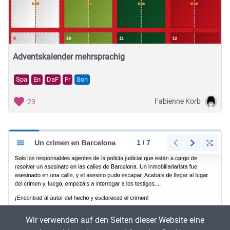
Musische Fächer & Sport
Berufliche Bildung
Sonstiges
Adventskalender mehrsprachig
Spa
En
DaF
Fr
Son
Schulstufe
Fabienne Korb
23
Typ
Featured Apps
Wir verwenden auf den Seiten dieser Website eine