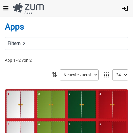
Direkt
zum
Inhalt
Apps
Filtern
Suchbegriff
App 1 - 2 von 2
⇅
𝍖
Tags
Fach
MINT
Sprachen
Geistes- & Sozialwissenschaften