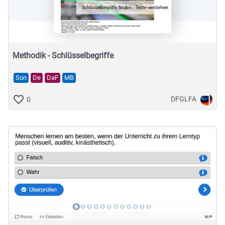
Musische Fächer & Sport
Berufliche Bildung
Sonstiges
Methodik - Schlüsselbegriffe
Son
De
DaF
MB
Schulstufe
DFGLFA
0
Typ
Featured Apps