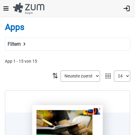
Direkt
zum
Inhalt
Apps
Filtern
Suchbegriff
App 1 - 15 von 15
⇅
𝍖
Tags
Fach
MINT
Sprachen
Geistes- & Sozialwissenschaften