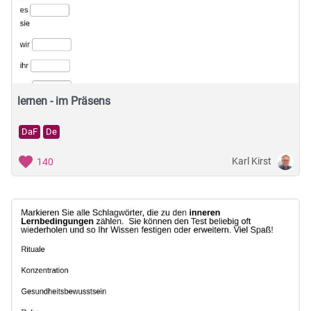
lernen - im Präsens
DaF
De
Karl Kirst
140