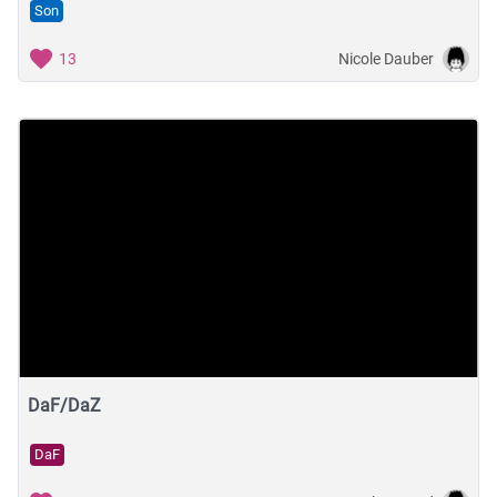
Son
Nicole Dauber
13
DaF/DaZ
DaF