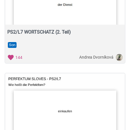
Musische Fächer & Sport
Berufliche Bildung
Sonstiges
PS2/L7 WORTSCHATZ (2. Teil)
Son
Schulstufe
Andrea Dvorníková
144
Typ
Featured Apps