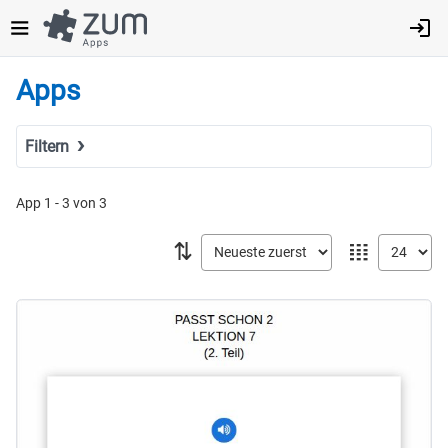
Direkt
zum
Inhalt
Apps
Filtern
Suchbegriff
App 1 - 3 von 3
⇅
𝍖
Tags
Fach
MINT
Sprachen
Geistes- & Sozialwissenschaften