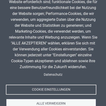
Website erforderlich sind; funktionale Cookies, die für
PS2/L7 WORTSCHATZ
eine bessere Benutzerfreundlichkeit bei der Nutzung
der Website sorgen; Performance-Cookies, die wir
DaF
verwenden, um aggregierte Daten über die Nutzung
Andrea Dvorníková
77
der Website und Statistiken zu generieren; und
Marketing-Cookies, die verwendet werden, um
relevante Inhalte und Werbung anzuzeigen. Wenn Sie
"ALLE AKZEPTIEREN" wählen, erklären Sie sich mit
ANZEIGE
der Verwendung aller Cookies einverstanden. Sie
können jederzeit unter "Einstellungen" einzelne
Cookie-Typen akzeptieren und ablehnen sowie Ihre
Zustimmung für die Zukunft widerrufen.
Spenden
Fußzeile
Datenschutz
Impressum
Datenschutz
Nutzungsbedingungen
COOKIE EINSTELLUNGEN
Kontakt
ALLE VERWEIGERN