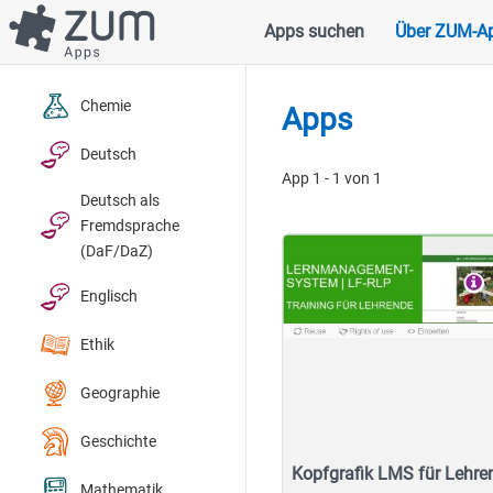
Direkt
Apps suchen
Über ZUM-A
Hauptnavigation
zum
Inhalt
Chemie
Apps
Deutsch
App 1 - 1 von 1
Deutsch als
Fremdsprache
(DaF/DaZ)
Englisch
Ethik
Geographie
Geschichte
Kopfgrafik LMS für Lehre
Mathematik