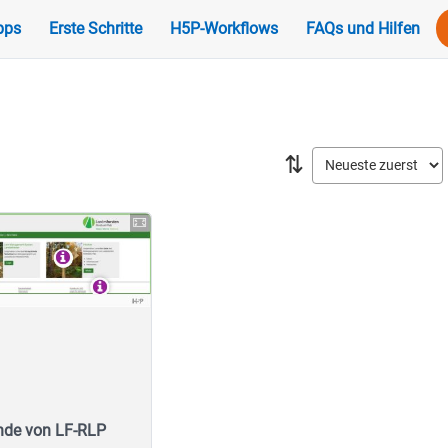
pps
Erste Schritte
H5P-Workflows
FAQs und Hilfen
⇅
nde von LF-RLP