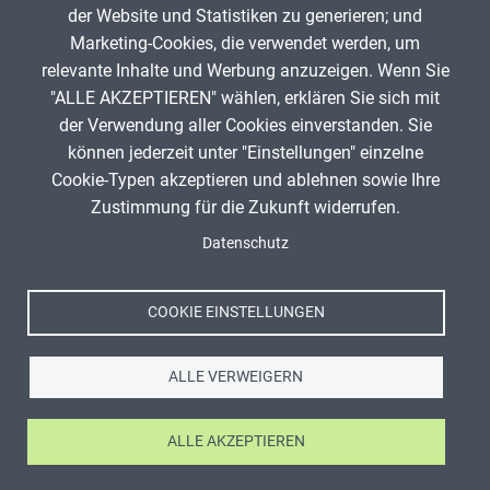
der Website und Statistiken zu generieren; und
Musische Fächer & Sport
Marketing-Cookies, die verwendet werden, um
relevante Inhalte und Werbung anzuzeigen. Wenn Sie
Berufliche Bildung
"ALLE AKZEPTIEREN" wählen, erklären Sie sich mit
Sonstiges
ANZEIGE
der Verwendung aller Cookies einverstanden. Sie
können jederzeit unter "Einstellungen" einzelne
Cookie-Typen akzeptieren und ablehnen sowie Ihre
Schulstufe
Zustimmung für die Zukunft widerrufen.
Spenden
Fußzeile
Datenschutz
Impressum
Typ
Datenschutz
Nutzungsbedingungen
COOKIE EINSTELLUNGEN
Featured Apps
Kontakt
ALLE VERWEIGERN
ALLE AKZEPTIEREN
Ⓒ Zentrale für Unterrichtsmedien im Internet e.V. 2026