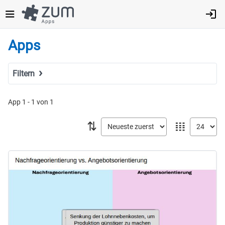
Direkt
zum
Inhalt
Apps
Filtern
Suchbegriff
App 1 - 1 von 1
⇅
𝍖
Tags
Fach
MINT
Sprachen
Geistes- & Sozialwissenschaften