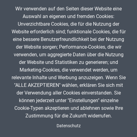
Musische Fächer & Sport
Wir verwenden auf den Seiten dieser Website eine
Auswahl an eigenen und fremden Cookies:
Berufliche Bildung
Unverzichtbare Cookies, die für die Nutzung der
Website erforderlich sind; funktionale Cookies, die für
Sonstiges
Nachfrageorientierung vs. Angebotsorientierung
eine bessere Benutzerfreundlichkeit bei der Nutzung
der Website sorgen; Performance-Cookies, die wir
Pol
Schulstufe
verwenden, um aggregierte Daten über die Nutzung
mrmntn
0
der Website und Statistiken zu generieren; und
Marketing-Cookies, die verwendet werden, um
Typ
relevante Inhalte und Werbung anzuzeigen. Wenn Sie
"ALLE AKZEPTIEREN" wählen, erklären Sie sich mit
Featured Apps
ANZEIGE
der Verwendung aller Cookies einverstanden. Sie
können jederzeit unter "Einstellungen" einzelne
Cookie-Typen akzeptieren und ablehnen sowie Ihre
Zustimmung für die Zukunft widerrufen.
Spenden
Fußzeile
Datenschutz
Impressum
Datenschutz