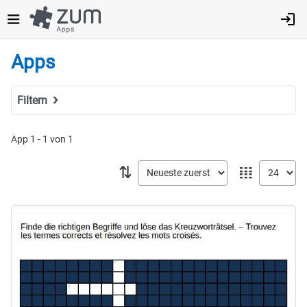
Direkt
zum
Inhalt
Apps
Filtern
Suchbegriff
App 1 - 1 von 1
⇅
𝍖
Tags
Fach
MINT
Sprachen
Geistes- & Sozialwissenschaften