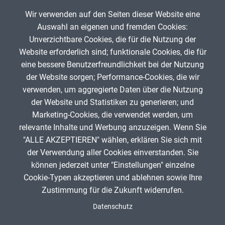
Musische Fächer & Sport
Wir verwenden auf den Seiten dieser Website eine
Auswahl an eigenen und fremden Cookies:
Berufliche Bildung
Unverzichtbare Cookies, die für die Nutzung der
Website erforderlich sind; funktionale Cookies, die für
Sonstiges
Der Weg zum Deutschen Kaiserreich
eine bessere Benutzerfreundlichkeit bei der Nutzung
der Website sorgen; Performance-Cookies, die wir
Ge
Schulstufe
verwenden, um aggregierte Daten über die Nutzung
DFGLFA
0
der Website und Statistiken zu generieren; und
Marketing-Cookies, die verwendet werden, um
Typ
relevante Inhalte und Werbung anzuzeigen. Wenn Sie
"ALLE AKZEPTIEREN" wählen, erklären Sie sich mit
Featured Apps
ANZEIGE
der Verwendung aller Cookies einverstanden. Sie
können jederzeit unter "Einstellungen" einzelne
Cookie-Typen akzeptieren und ablehnen sowie Ihre
Zustimmung für die Zukunft widerrufen.
Spenden
Fußzeile
Datenschutz
Impressum
Datenschutz