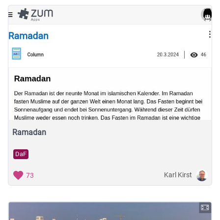
Ramadan
DaF
Karl Kirst
73