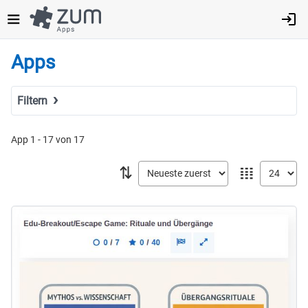
Direkt
zum
Inhalt
Apps
Filtern
Suchbegriff
App 1 - 17 von 17
⇅
𝍖
Tags
Fach
MINT
Sprachen
Geistes- & Sozialwissenschaften