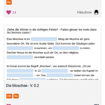
Re
Pikkofinte
24
Die Moschee - V. 0.2
Eth
Re