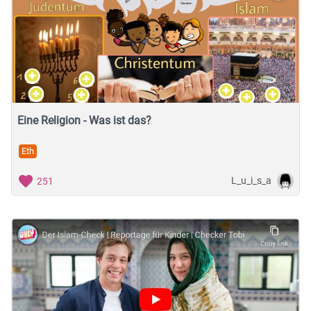
Eine Religion - Was ist das?
Eth
L_u_i_s_a
251