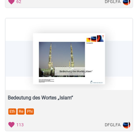
DFGLFA
62
Bedeutung des Wortes „Islam“
Eth
Re
Phi
DFGLFA
113