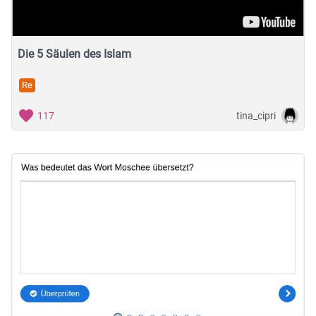
Die 5 Säulen des Islam
Re
tina_cipri
117