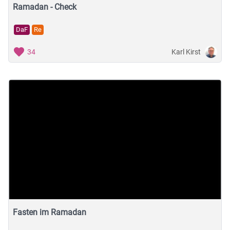
Ramadan - Check
DaF
Re
Karl Kirst
34
Fasten im Ramadan