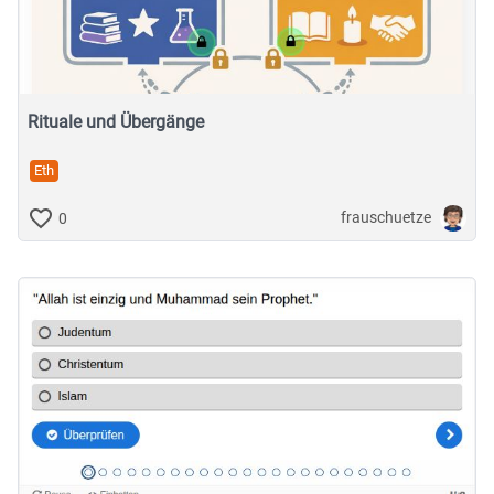
Musische Fächer & Sport
Berufliche Bildung
Sonstiges
Rituale und Übergänge
Eth
Schulstufe
frauschuetze
0
Typ
Featured Apps