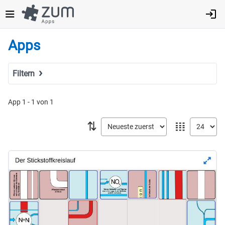
Direkt
zum
Inhalt
Apps
Filtern
Suchbegriff
App 1 - 1 von 1
⇅
𝍖
Tags
Fach
MINT
Sprachen
Geistes- & Sozialwissenschaften