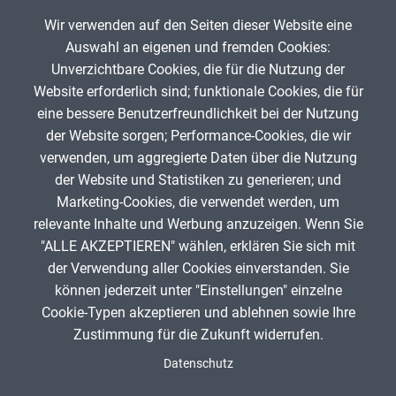
Musische Fächer & Sport
Wir verwenden auf den Seiten dieser Website eine
Auswahl an eigenen und fremden Cookies:
Berufliche Bildung
Unverzichtbare Cookies, die für die Nutzung der
Website erforderlich sind; funktionale Cookies, die für
Sonstiges
Puzzle Stickstoffkreislauf
eine bessere Benutzerfreundlichkeit bei der Nutzung
der Website sorgen; Performance-Cookies, die wir
Ch
Bio
Schulstufe
verwenden, um aggregierte Daten über die Nutzung
Gregor von Borstel LNCU
183
der Website und Statistiken zu generieren; und
Marketing-Cookies, die verwendet werden, um
Typ
relevante Inhalte und Werbung anzuzeigen. Wenn Sie
"ALLE AKZEPTIEREN" wählen, erklären Sie sich mit
Featured Apps
ANZEIGE
der Verwendung aller Cookies einverstanden. Sie
können jederzeit unter "Einstellungen" einzelne
Cookie-Typen akzeptieren und ablehnen sowie Ihre
Zustimmung für die Zukunft widerrufen.
Spenden
Fußzeile
Datenschutz
Impressum
Datenschutz