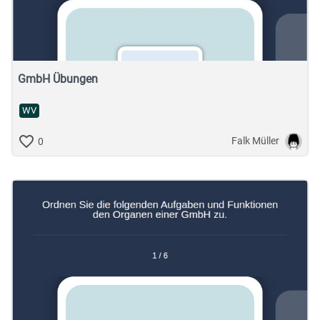
Musische Fächer & Sport
Berufliche Bildung
Sonstiges
GmbH Übungen
WV
Schulstufe
Falk Müller
0
Typ
Featured Apps