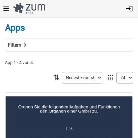
Direkt
zum
Inhalt
Apps
Filtern
Suchbegriff
App 1 - 4 von 4
⇅
𝍖
Tags
Fach
MINT
Sprachen
Geistes- & Sozialwissenschaften