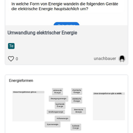
Musische Fächer & Sport
Berufliche Bildung
Sonstiges
Umwandlung elektrischer Energie
Te
Schulstufe
unachbauer
0
Typ
Featured Apps