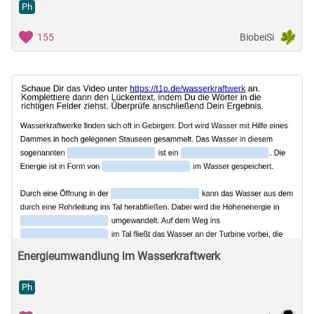
Ph
BiobeiSi
155
Energieumwandlung im Wasserkraftwerk
Ph