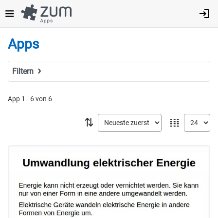
Direkt
zum
Inhalt
Apps
Filtern
Suchbegriff
App 1 - 6 von 6
⇅
𝍖
Tags
Fach
MINT
Sprachen
Geistes- & Sozialwissenschaften