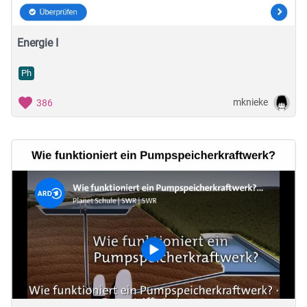
Energie I
Ph
mknieke
386