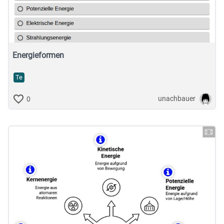
Musische Fächer & Sport
Berufliche Bildung
Sonstiges
Energieformen
Te
Schulstufe
unachbauer
0
Typ
Featured Apps