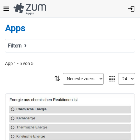
Direkt
zum
Inhalt
Apps
Filtern
Suchbegriff
App 1 - 5 von 5
⇅
𝍖
Tags
Fach
MINT
Sprachen
Geistes- & Sozialwissenschaften