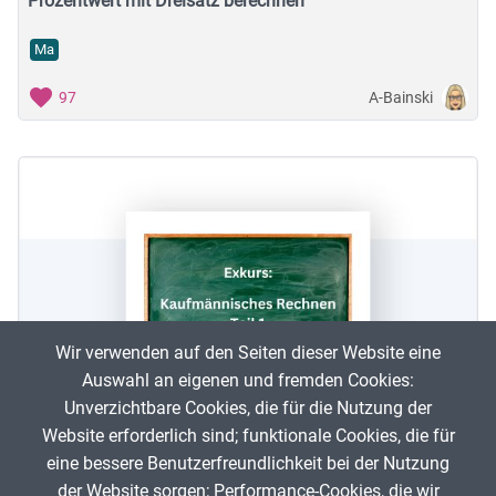
Prozentwert mit Dreisatz berechnen
Ma
A-Bainski
97
Wir verwenden auf den Seiten dieser Website eine
Auswahl an eigenen und fremden Cookies:
Unverzichtbare Cookies, die für die Nutzung der
Website erforderlich sind; funktionale Cookies, die für
Dreisatz mit geradem und ungeradem Verhältnis
eine bessere Benutzerfreundlichkeit bei der Nutzung
der Website sorgen; Performance-Cookies, die wir
Wi