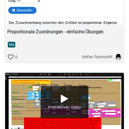
Musische Fächer & Sport
Berufliche Bildung
Sonstiges
Proportionale Zuordnungen - einfache Übungen
Ma
Schulstufe
stefan.fassnacht
0
Typ
Featured Apps