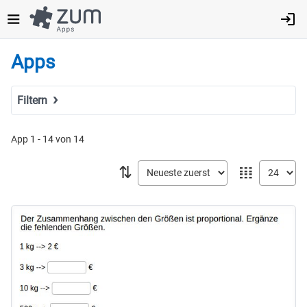
Direkt
zum
Inhalt
Apps
Filtern
Suchbegriff
App 1 - 14 von 14
⇅
𝍖
Tags
Fach
MINT
Sprachen
Geistes- & Sozialwissenschaften