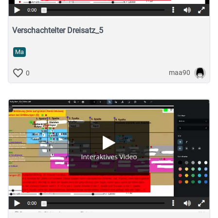
Verschachtelter Dreisatz_5
Ma
maa90
0