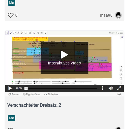
Ma
maa90
0
Verschachtelter Dreisatz_2
Ma