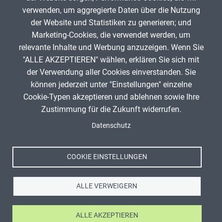
verwenden, um aggregierte Daten über die Nutzung
Karine89
92
der Website und Statistiken zu generieren; und
Marketing-Cookies, die verwendet werden, um
relevante Inhalte und Werbung anzuzeigen. Wenn Sie
"ALLE AKZEPTIEREN" wählen, erklären Sie sich mit
ANZEIGE
der Verwendung aller Cookies einverstanden. Sie
können jederzeit unter "Einstellungen" einzelne
Cookie-Typen akzeptieren und ablehnen sowie Ihre
Zustimmung für die Zukunft widerrufen.
Spenden
Fußzeile
Datenschutz
Impressum
Datenschutz
Nutzungsbedingungen
COOKIE EINSTELLUNGEN
Kontakt
ALLE VERWEIGERN
ALLE AKZEPTIEREN
Ⓒ Zentrale für Unterrichtsmedien im Internet e.V. 2026