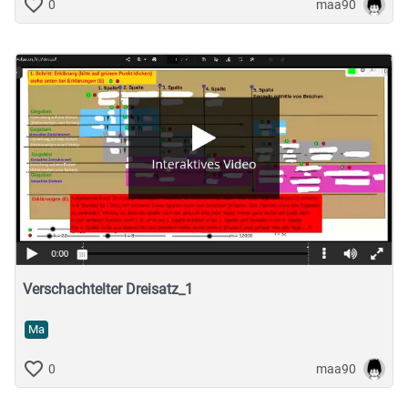
maa90
0
Verschachtelter Dreisatz_1
Ma
maa90
0