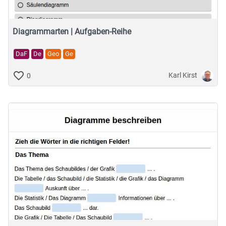
Diagrammarten | Aufgaben-Reihe
DaF
De
Geo
Ge
Karl Kirst
0