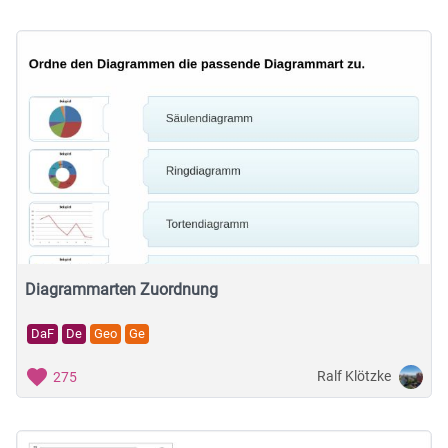
Diagrammarten Zuordnung
DaF
De
Geo
Ge
Ralf Klötzke
275