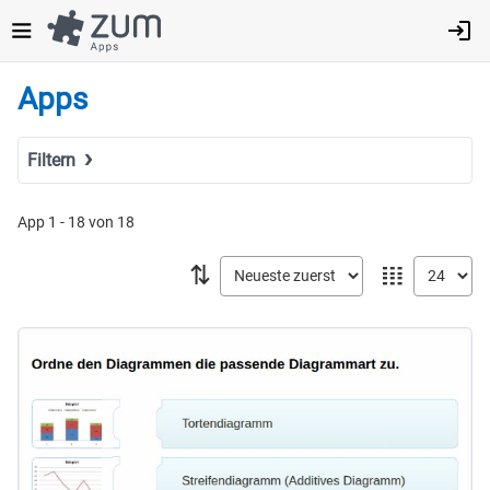
Direkt
zum
Inhalt
Apps
Filtern
Suchbegriff
App 1 - 18 von 18
⇅
𝍖
Tags
Fach
MINT
Sprachen
Geistes- & Sozialwissenschaften