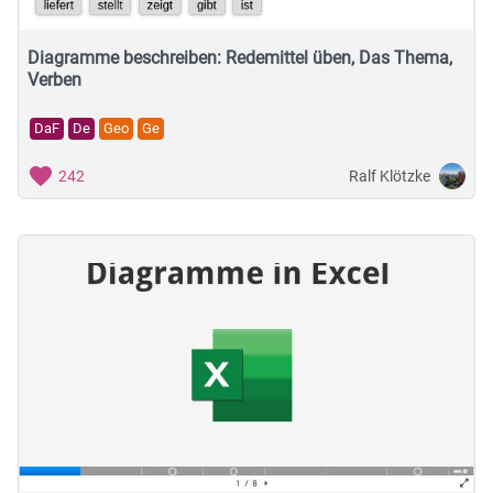
Diagramme beschreiben: Redemittel üben, Das Thema,
Verben
DaF
De
Geo
Ge
Ralf Klötzke
242