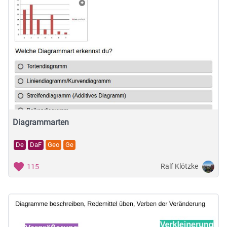
Diagrammarten
De
DaF
Geo
Ge
Ralf Klötzke
115