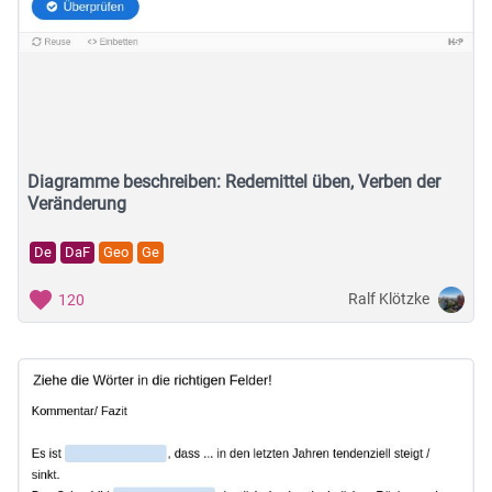
Diagramme beschreiben: Redemittel üben, Verben der
Veränderung
De
DaF
Geo
Ge
Ralf Klötzke
120