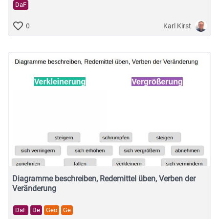
DaF
Karl Kirst
0
Diagramme beschreiben, Redemittel üben, Verben der
Veränderung
DaF
De
Geo
Ge