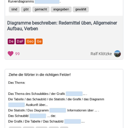
Diagramme beschreiben: Redemittel üben, Allgemeiner
Aufbau, Verben
De
DaF
Geo
Ge
Ralf Klötzke
99