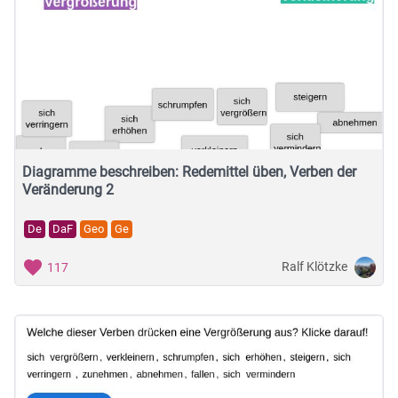
Diagramme beschreiben: Redemittel üben, Verben der
Veränderung 2
De
DaF
Geo
Ge
Ralf Klötzke
117