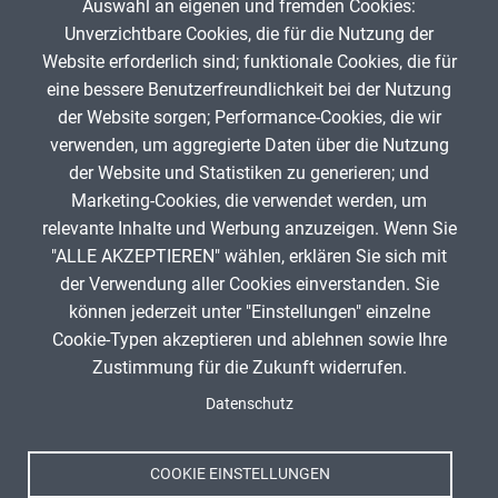
Auswahl an eigenen und fremden Cookies:
Unverzichtbare Cookies, die für die Nutzung der
Website erforderlich sind; funktionale Cookies, die für
Ammoniak-Springbrunnen
eine bessere Benutzerfreundlichkeit bei der Nutzung
der Website sorgen; Performance-Cookies, die wir
Ch
verwenden, um aggregierte Daten über die Nutzung
Sf-ELG
182
der Website und Statistiken zu generieren; und
Marketing-Cookies, die verwendet werden, um
relevante Inhalte und Werbung anzuzeigen. Wenn Sie
"ALLE AKZEPTIEREN" wählen, erklären Sie sich mit
ANZEIGE
der Verwendung aller Cookies einverstanden. Sie
können jederzeit unter "Einstellungen" einzelne
Cookie-Typen akzeptieren und ablehnen sowie Ihre
Zustimmung für die Zukunft widerrufen.
Spenden
Fußzeile
Datenschutz
Impressum
Datenschutz
Nutzungsbedingungen
COOKIE EINSTELLUNGEN
Kontakt