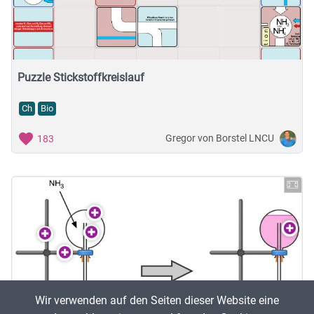
Musische Fächer & Sport
Berufliche Bildung
Sonstiges
Puzzle Stickstoffkreislauf
Ch
Bio
Schulstufe
Gregor von Borstel LNCU
183
Typ
Featured Apps
Wir verwenden auf den Seiten dieser Website eine