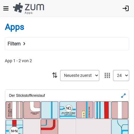
Direkt
zum
Inhalt
Apps
Filtern
Suchbegriff
App 1 - 2 von 2
⇅
𝍖
Tags
Fach
MINT
Sprachen
Geistes- & Sozialwissenschaften