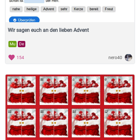
Wir sagen euch an den lieben Advent
Mu
De
nero40
154