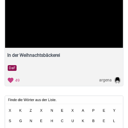
In der Weihnachtsbäckerei
DaF
argena
49