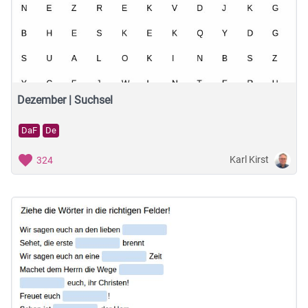
Dezember | Suchsel
DaF
De
Karl Kirst
324