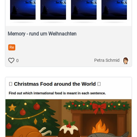
Musische Fächer & Sport
Berufliche Bildung
Sonstiges
Memory - rund um Weihnachten
Re
Schulstufe
Petra Schmid
0
Typ
Featured Apps