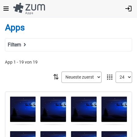
Direkt
zum
Inhalt
Apps
Filtern
Suchbegriff
App 1 - 19 von 19
⇅
𝍖
Tags
Fach
MINT
Sprachen
Geistes- & Sozialwissenschaften