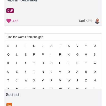
Tage im Dezember
DaF
Karl Kirst
472
Suchsel
Re