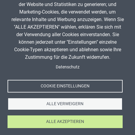
der Website und Statistiken zu generieren; und
Marketing-Cookies, die verwendet werden, um
Aktuelle
1
Seite
2
Seite
3
Seite
4
Nächste
›
Letzte
»
Seitennummerierung
relevante Inhalte und Werbung anzuzeigen. Wenn Sie
Seite
Seite
Seite
"ALLE AKZEPTIEREN" wählen, erklären Sie sich mit
ANZEIGE
der Verwendung aller Cookies einverstanden. Sie
können jederzeit unter "Einstellungen" einzelne
Cookie-Typen akzeptieren und ablehnen sowie Ihre
Zustimmung für die Zukunft widerrufen.
Spenden
Fußzeile
Datenschutz
Impressum
Datenschutz
Nutzungsbedingungen
COOKIE EINSTELLUNGEN
Kontakt
ALLE VERWEIGERN
ALLE AKZEPTIEREN
Ⓒ Zentrale für Unterrichtsmedien im Internet e.V. 2026