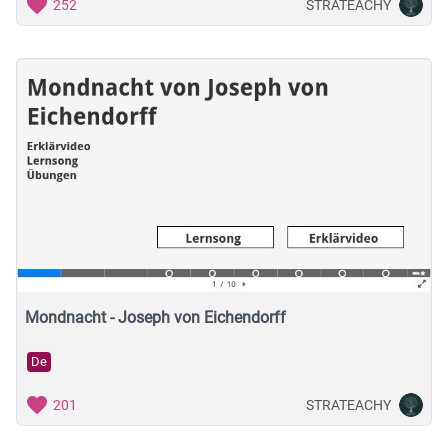
STRATEACHY
252
Mondnacht - Joseph von Eichendorff
De
STRATEACHY
201