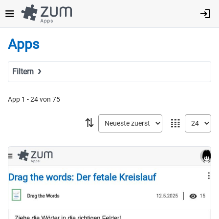
Direkt
zum
Inhalt
Apps
Filtern
Suchbegriff
App 1 - 24 von 75
⇅
𝍖
Tags
Fach
MINT
Sprachen
Geistes- & Sozialwissenschaften