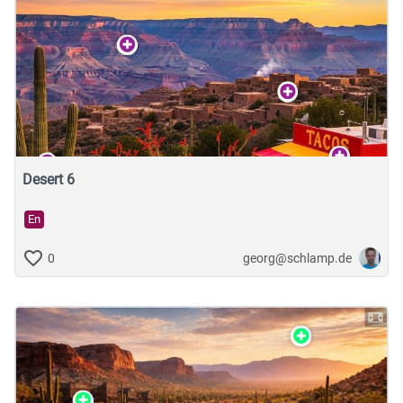
Desert 6
En
georg@schlamp.de
0