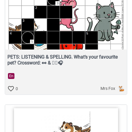
PETS: LISTENING & SPELLING. What‘s your favourite
pet? Crossword: 👀 & 👂🏽🎧
En
Mrs Fox
0