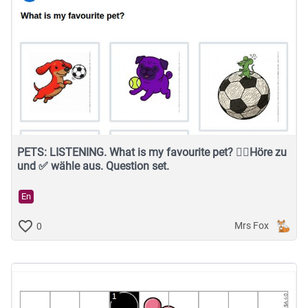
PETS: LISTENING. What is my favourite pet? 👂🏽Höre zu
und ✅ wähle aus. Question set.
En
Mrs Fox
0