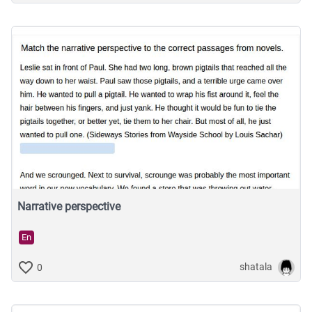
Narrative perspective
En
shatala
0