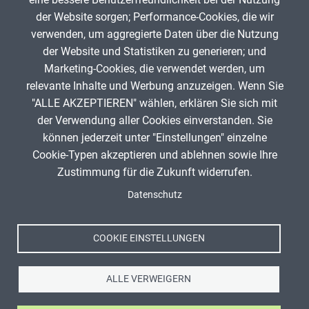
En
der Website sorgen; Performance-Cookies, die wir
georg@schlamp.de
0
verwenden, um aggregierte Daten über die Nutzung
der Website und Statistiken zu generieren; und
Marketing-Cookies, die verwendet werden, um
Aktuelle
1
Seite
2
Seite
3
Seite
4
Seite
5
Seite
6
Seite
7
Seite
8
Seite
9
…
Nächste
›
Letzte
»
Seitennummerierung
relevante Inhalte und Werbung anzuzeigen. Wenn Sie
Seite
Seite
Seite
"ALLE AKZEPTIEREN" wählen, erklären Sie sich mit
ANZEIGE
der Verwendung aller Cookies einverstanden. Sie
können jederzeit unter "Einstellungen" einzelne
Cookie-Typen akzeptieren und ablehnen sowie Ihre
Zustimmung für die Zukunft widerrufen.
Spenden
Fußzeile
Datenschutz
Impressum
Datenschutz
Nutzungsbedingungen
COOKIE EINSTELLUNGEN
Kontakt
ALLE VERWEIGERN