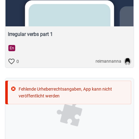
Deutsch als Fremdsprache (DaF/DaZ)
Englisch
Französisch
Latein
Irregular verbs part 1
Russisch
En
Spanisch
reimannanna
0
Geistes- & Sozialwissenschaften
Musische Fächer & Sport
Fehlende Urheberrechtsangaben, App kann nicht
Berufliche Bildung
veröffentlicht werden
Sonstiges
Schulstufe