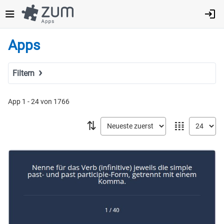
Direkt
zum
Inhalt
Apps
Filtern
Suchbegriff
App 1 - 24 von 1766
⇅
𝍖
Tags
Fach
MINT
Sprachen
Deutsch