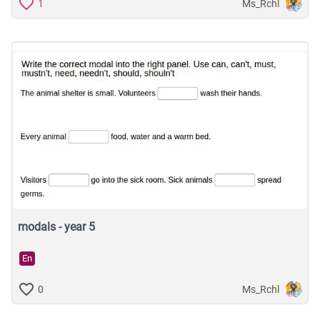
Ms_Rchl
1
modals - year 5
En
Ms_Rchl
0