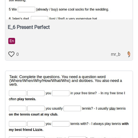
E_6 Present Perfect
En
mr_b
0