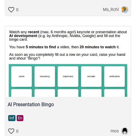
Ms_Rchl
0
AI Presentation Bingo
Inf
En
mos
0