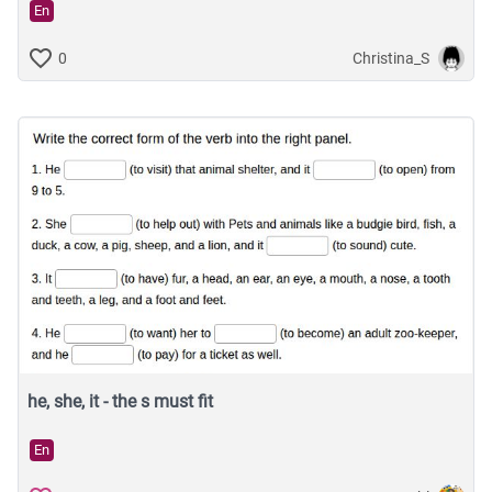
En
Christina_S
0
he, she, it - the s must fit
En