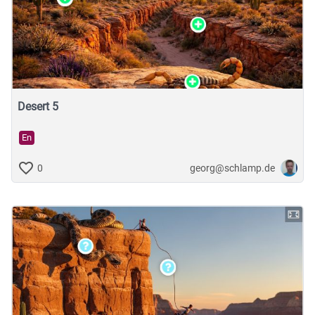
Desert 5
En
georg@schlamp.de
0