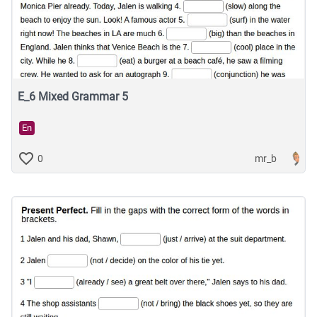
E_6 Mixed Grammar 5
En
mr_b
0