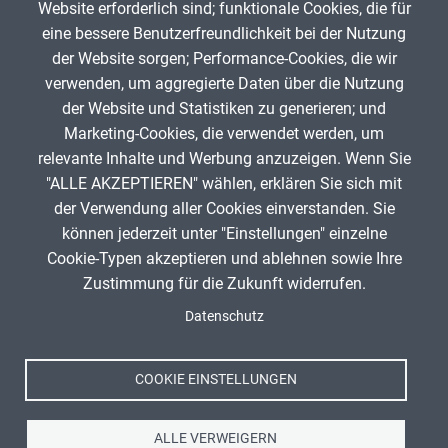
Website erforderlich sind; funktionale Cookies, die für
App melden
eine bessere Benutzerfreundlichkeit bei der Nutzung
der Website sorgen; Performance-Cookies, die wir
verwenden, um aggregierte Daten über die Nutzung
Infos zum Urheberrecht
der Website und Statistiken zu generieren; und
Marketing-Cookies, die verwendet werden, um
relevante Inhalte und Werbung anzuzeigen. Wenn Sie
"ALLE AKZEPTIEREN" wählen, erklären Sie sich mit
ANZEIGE
der Verwendung aller Cookies einverstanden. Sie
können jederzeit unter "Einstellungen" einzelne
Cookie-Typen akzeptieren und ablehnen sowie Ihre
Titel, Jahr:
Collage
Autor:
schneider.j (Author)
Zustimmung für die Zukunft widerrufen.
Spenden
Fußzeile
Lizenz:
Attribution-ShareAlike 4.0 International (CC
Datenschutz
Impressum
BY-SA 4.0)
Datenschutz
Quelle:
https://apps.zum.de/apps/signalformen-kfz
Nutzungsbedingungen
COOKIE EINSTELLUNGEN
Kontakt
ALLE VERWEIGERN