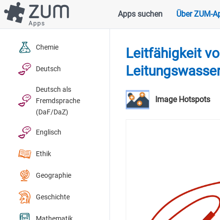
Direkt
Apps suchen
Über ZUM-A
Hauptnavigation
zum
Inhalt
Chemie
Leitfähigkeit v
Leitungswasser,
Deutsch
Deutsch als
Image Hotspots
Fremdsprache
(DaF/DaZ)
Englisch
Ethik
Geographie
Geschichte
Mathematik