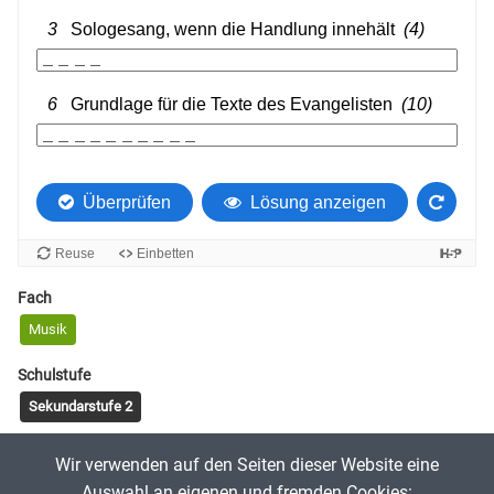
Fach
Musik
Schulstufe
Sekundarstufe 2
Tags
Wir verwenden auf den Seiten dieser Website eine
Bach
Passion
Johannespassion
Barock
Oratorium
Auswahl an eigenen und fremden Cookies: