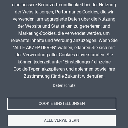
Karl Kirst
3. Dezember 2025
eine bessere Benutzerfreundlichkeit bei der Nutzung
der Website sorgen; Performance-Cookies, die wir
verwenden, um aggregierte Daten über die Nutzung
App melden
der Website und Statistiken zu generieren; und
Marketing-Cookies, die verwendet werden, um
relevante Inhalte und Werbung anzuzeigen. Wenn Sie
"ALLE AKZEPTIEREN" wählen, erklären Sie sich mit
ANZEIGE
der Verwendung aller Cookies einverstanden. Sie
können jederzeit unter "Einstellungen" einzelne
Cookie-Typen akzeptieren und ablehnen sowie Ihre
Zustimmung für die Zukunft widerrufen.
Spenden
Fußzeile
Datenschutz
Impressum
Datenschutz
Nutzungsbedingungen
COOKIE EINSTELLUNGEN
Kontakt
ALLE VERWEIGERN