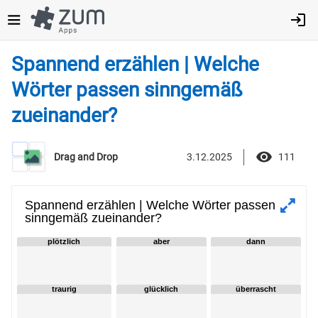
Direkt
zum
Inhalt
Spannend erzählen | Welche
Wörter passen sinngemäß
zueinander?
3.12.2025
111
Drag and Drop