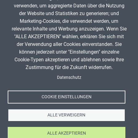
verwenden, um aggregierte Daten über die Nutzung
Infos zum Urheberrecht
der Website und Statistiken zu generieren; und
Marketing-Cookies, die verwendet werden, um
relevante Inhalte und Werbung anzuzeigen. Wenn Sie
"ALLE AKZEPTIEREN" wählen, erklären Sie sich mit
ANZEIGE
der Verwendung aller Cookies einverstanden. Sie
können jederzeit unter "Einstellungen" einzelne
Cookie-Typen akzeptieren und ablehnen sowie Ihre
Titel, Jahr:
bläulich
Zustimmung für die Zukunft widerrufen.
Spenden
Autor:
Josef Schippers (Author)
Fußzeile
Datenschutz
Impressum
Lizenz:
Attribution-ShareAlike 4.0 International (CC
Datenschutz
BY-SA 4.0)
Nutzungsbedingungen
Quelle:
http://lingopedia.de
COOKIE EINSTELLUNGEN
Kontakt
ALLE VERWEIGERN
ALLE AKZEPTIEREN
Ⓒ Zentrale für Unterrichtsmedien im Internet e.V. 2026