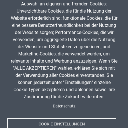
Präpositionen mit Dativ
Wechselpräpositionen
Auswahl an eigenen und fremden Cookies:
Unverzichtbare Cookies, die für die Nutzung der
Website erforderlich sind; funktionale Cookies, die für
Karl Kirst
23. Juli 2025
eine bessere Benutzerfreundlichkeit bei der Nutzung
der Website sorgen; Performance-Cookies, die wir
verwenden, um aggregierte Daten über die Nutzung
App melden
der Website und Statistiken zu generieren; und
Marketing-Cookies, die verwendet werden, um
relevante Inhalte und Werbung anzuzeigen. Wenn Sie
"ALLE AKZEPTIEREN" wählen, erklären Sie sich mit
ANZEIGE
der Verwendung aller Cookies einverstanden. Sie
können jederzeit unter "Einstellungen" einzelne
Cookie-Typen akzeptieren und ablehnen sowie Ihre
Zustimmung für die Zukunft widerrufen.
Spenden
Fußzeile
Datenschutz
Impressum
Datenschutz
Nutzungsbedingungen
COOKIE EINSTELLUNGEN
Kontakt