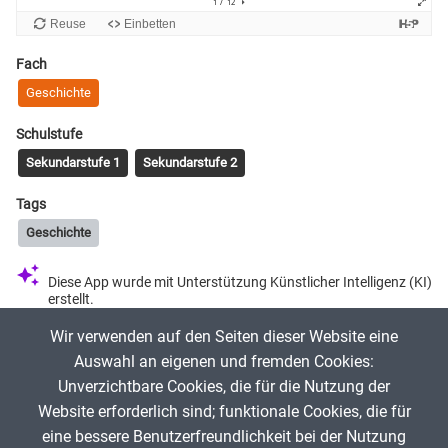
Fach
Geschichte
Schulstufe
Sekundarstufe 1
Sekundarstufe 2
Tags
Geschichte
Diese App wurde mit Unterstützung Künstlicher Intelligenz (KI)
erstellt.
Wir verwenden auf den Seiten dieser Website eine
erklaerung-und…
10. Juli 2025
Auswahl an eigenen und fremden Cookies:
Unverzichtbare Cookies, die für die Nutzung der
Diese App wurde erstellt für
https://erklaerung-und-mehr.org
und
Website erforderlich sind; funktionale Cookies, die für
https://about-the-world.org
!
eine bessere Benutzerfreundlichkeit bei der Nutzung