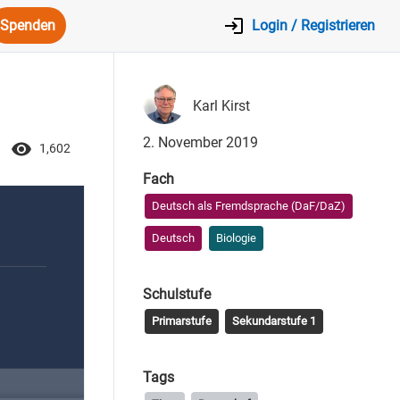
Spenden
Login / Registrieren
Karl Kirst
2. November 2019
1,602
Fach
Deutsch als Fremdsprache (DaF/DaZ)
Deutsch
Biologie
Schulstufe
Primarstufe
Sekundarstufe 1
Tags