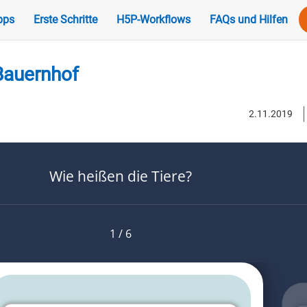
pps
Erste Schritte
H5P-Workflows
FAQs und Hilfen
Bauernhof
2.11.2019