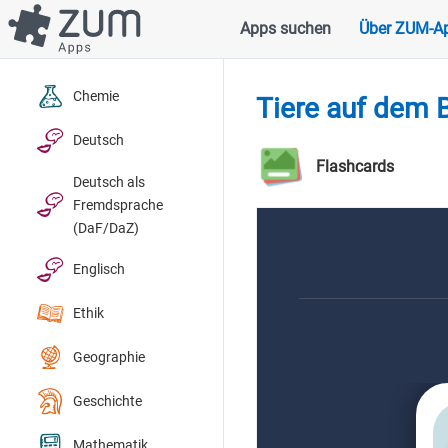
Direkt
Apps suchen
Über ZUM-A
Hauptnavigation
zum
Inhalt
Chemie
Tiere auf dem 
Deutsch
Flashcards
Deutsch als
Fremdsprache
(DaF/DaZ)
Englisch
Ethik
Geographie
Geschichte
Mathematik