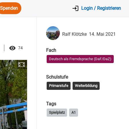
Spenden
Login / Registrieren
Ralf Klötzke
14. Mai 2021
74
Fach
Deutsch als Fremdsprache (DaF/DaZ)
Schulstufe
Primarstufe
Weiterbildung
Tags
Spielplatz
A1