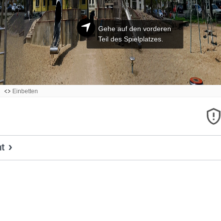
ht
Titel, Jahr:
Mitten auf dem Platz
Autor:
Schneehase
Lizenz:
Attribution-ShareAlike 4.0 International (CC BY-SA 4.0)