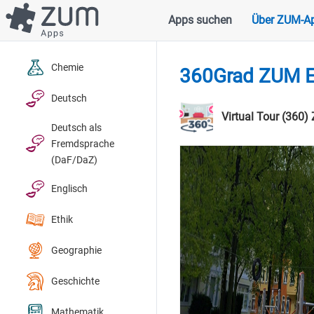
Direkt
Apps suchen
Über ZUM-A
Hauptnavigation
zum
Inhalt
Chemie
360Grad ZUM Ed
Deutsch
Virtual Tour (360)
Deutsch als
Fremdsprache
(DaF/DaZ)
Englisch
Ethik
Geographie
Geschichte
Mathematik